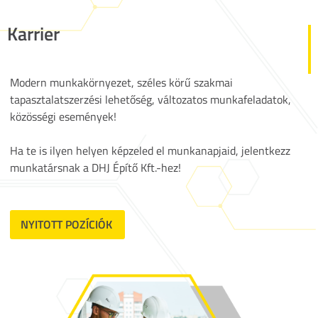
Karrier
Modern munkakörnyezet, széles körű szakmai
tapasztalatszerzési lehetőség, változatos munkafeladatok,
közösségi események!
Ha te is ilyen helyen képzeled el munkanapjaid, jelentkezz
munkatársnak a DHJ Építő Kft.-hez!
NYITOTT POZÍCIÓK