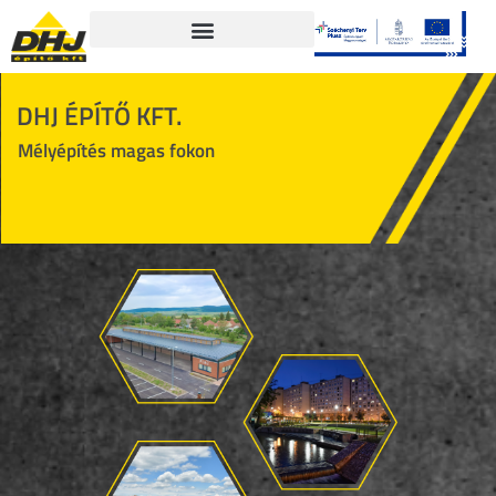
DHJ ÉPÍTŐ KFT.
Mélyépítés magas fokon