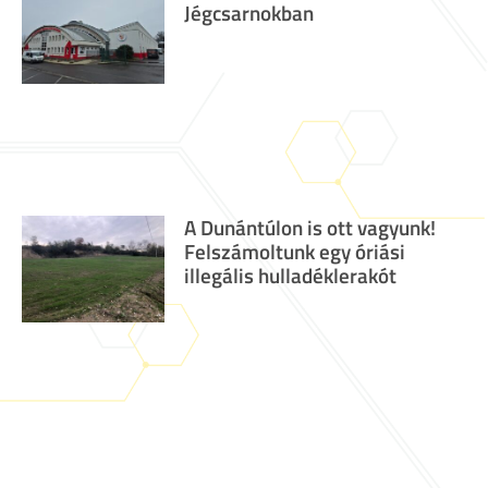
Jégcsarnokban
A Dunántúlon is ott vagyunk!
Felszámoltunk egy óriási
illegális hulladéklerakót