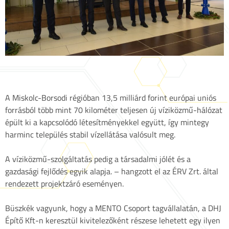
A Miskolc-Borsodi régióban 13,5 milliárd forint európai uniós
forrásból több mint 70 kilométer teljesen új víziközmű-hálózat
épült ki a kapcsolódó létesítményekkel együtt, így mintegy
harminc település stabil vízellátása valósult meg.
A víziközmű-szolgáltatás pedig a társadalmi jólét és a
gazdasági fejlődés egyik alapja. – hangzott el az ÉRV Zrt. által
rendezett projektzáró eseményen.
Büszkék vagyunk, hogy a MENTO Csoport tagvállalatán, a DHJ
Építő Kft-n keresztül kivitelezőként részese lehetett egy ilyen