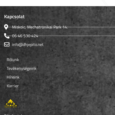
Kapcsolat
Miskolc, Mechatronikai Park 14.
06 46 530 424
info@dhjepito.net
Rólunk
Tevékenységeink
Híreink
Karrier