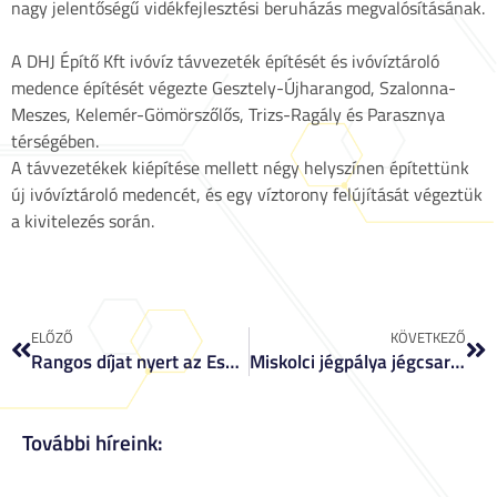
nagy jelentőségű vidékfejlesztési beruházás megvalósításának.
A DHJ Építő Kft ivóvíz távvezeték építését és ivóvíztároló
medence építését végezte Gesztely-Újharangod, Szalonna-
Meszes, Kelemér-Gömörszőlős, Trizs-Ragály és Parasznya
térségében.
A távvezetékek kiépítése mellett négy helyszínen építettünk
új ivóvíztároló medencét, és egy víztorony felújítását végeztük
a kivitelezés során.
ELŐZŐ
KÖVETKEZŐ
Rangos díjat nyert az Esztergomi piac
Miskolci jégpálya jégcsarnokká alakítása
További híreink: