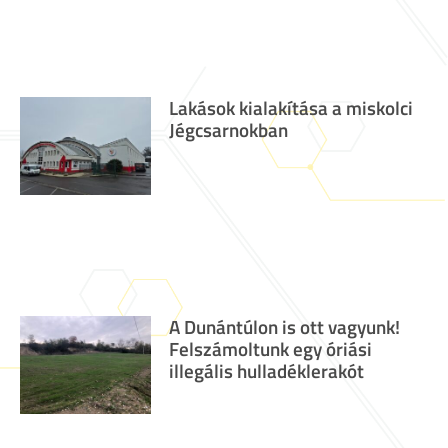
Lakások kialakítása a miskolci
Jégcsarnokban
A Dunántúlon is ott vagyunk!
Felszámoltunk egy óriási
illegális hulladéklerakót