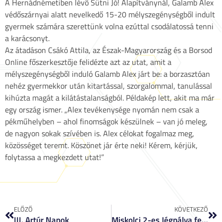
A Hernádnémetiben lévő Sütni Jó! Alapítványnál, Galamb Alex
védőszárnyai alatt nevelkedő 15-20 mélyszegénységből indult
gyermek számára szerettünk volna ezúttal csodálatossá tenni
a karácsonyt.
Az átadáson Csákó Attila, az Észak-Magyarország és a Borsod
Online főszerkesztője felidézte azt az utat, amit a
mélyszegénységből induló Galamb Alex járt be: a borzasztóan
nehéz gyermekkor után kitartással, szorgalommal, tanulással
kihúzta magát a kilátástalanságból. Példakép lett, akit ma már
egy ország ismer. „Alex tevékenysége nyomán nem csak a
pékműhelyben – ahol finomságok készülnek – van jó meleg,
de nagyon sokak szívében is. Alex célokat fogalmaz meg,
közösséget teremt. Köszönet jár érte neki! Kérem, kérjük,
folytassa a megkezdett utat!”
ELŐZŐ
KÖVETKEZŐ
III. Artúr Napok
Miskolci 2-es Jégpálya felújítása