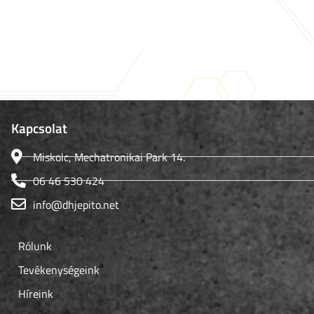
Kapcsolat
Miskolc, Mechatronikai Park 14.
06 46 530 424
info@dhjepito.net
Rólunk
Tevékenységeink
Híreink