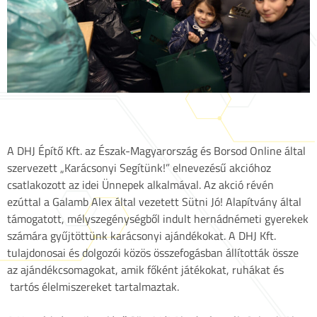
A DHJ Építő Kft. az Észak-Magyarország és Borsod Online által
szervezett „Karácsonyi Segítünk!” elnevezésű akcióhoz
csatlakozott az idei Ünnepek alkalmával. Az akció révén
ezúttal a Galamb Alex által vezetett Sütni Jó! Alapítvány által
támogatott, mélyszegénységből indult hernádnémeti gyerekek
számára gyűjtöttünk karácsonyi ajándékokat. A DHJ Kft.
tulajdonosai és dolgozói közös összefogásban állították össze
az ajándékcsomagokat, amik főként játékokat, ruhákat és
tartós élelmiszereket tartalmaztak.