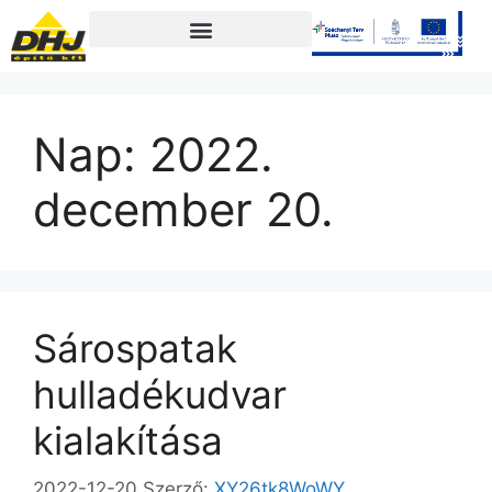
Nap:
2022.
december 20.
Sárospatak
hulladékudvar
kialakítása
2022-12-20
Szerző:
XY26tk8WoWY