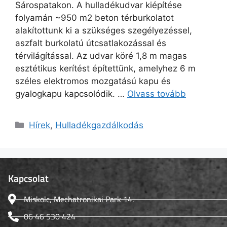
Sárospatakon. A hulladékudvar kiépítése
folyamán ~950 m2 beton térburkolatot
alakítottunk ki a szükséges szegélyezéssel,
aszfalt burkolatú útcsatlakozással és
térvilágítással. Az udvar köré 1,8 m magas
esztétikus kerítést építettünk, amelyhez 6 m
széles elektromos mozgatású kapu és
gyalogkapu kapcsolódik. …
Olvass tovább
Hírek
,
Hulladékgazdálkodás
Kapcsolat
Miskolc, Mechatronikai Park 14.
06 46 530 424