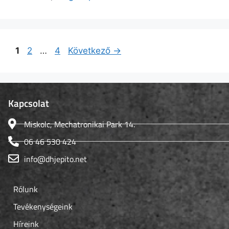
1
2
…
4
Következő
→
Kapcsolat
Miskolc, Mechatronikai Park 14.
06 46 530 424
info@dhjepito.net
Rólunk
Tevékenységeink
Híreink