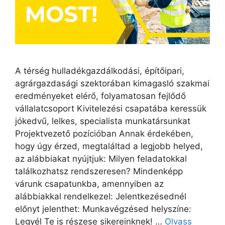
A térség hulladékgazdálkodási, építőipari,
agrárgazdasági szektorában kimagasló szakmai
eredményeket elérő, folyamatosan fejlődő
vállalatcsoport Kivitelezési csapatába keressük
jókedvű, lelkes, specialista munkatársunkat
Projektvezető pozícióban Annak érdekében,
hogy úgy érzed, megtaláltad a legjobb helyed,
az alábbiakat nyújtjuk: Milyen feladatokkal
találkozhatsz rendszeresen? Mindenképp
várunk csapatunkba, amennyiben az
alábbiakkal rendelkezel: Jelentkezésednél
előnyt jelenthet: Munkavégzésed helyszíne:
Legyél Te is részese sikereinknek! …
Olvass