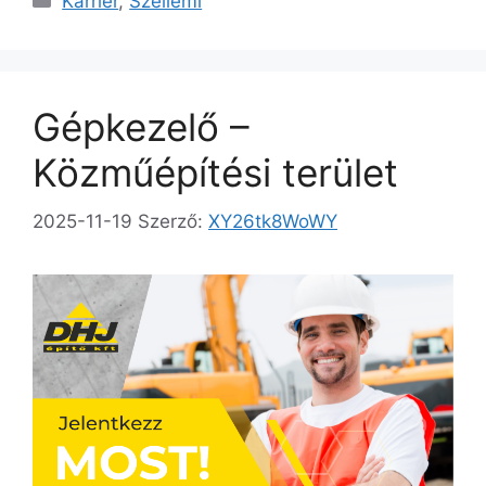
Karrier
,
Szellemi
Gépkezelő –
Közműépítési terület
2025-11-19
Szerző:
XY26tk8WoWY