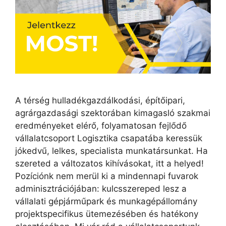
A térség hulladékgazdálkodási, építőipari,
agrárgazdasági szektorában kimagasló szakmai
eredményeket elérő, folyamatosan fejlődő
vállalatcsoport Logisztika csapatába keressük
jókedvű, lelkes, specialista munkatársunkat. Ha
szereted a változatos kihívásokat, itt a helyed!
Pozíciónk nem merül ki a mindennapi fuvarok
adminisztrációjában: kulcsszereped lesz a
vállalati gépjárműpark és munkagépállomány
projektspecifikus ütemezésében és hatékony