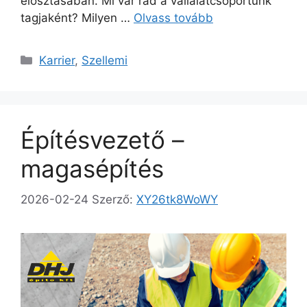
elosztásában. Mi vár rád a vállalatcsoportunk
tagjaként? Milyen …
Olvass tovább
Karrier
,
Szellemi
Építésvezető –
magasépítés
2026-02-24
Szerző:
XY26tk8WoWY