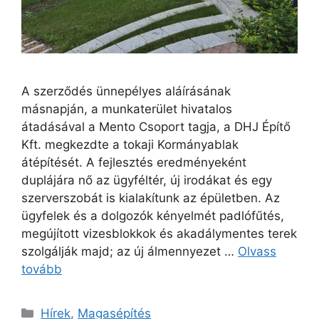
A szerződés ünnepélyes aláírásának
másnapján, a munkaterület hivatalos
átadásával a Mento Csoport tagja, a DHJ Építő
Kft. megkezdte a tokaji Kormányablak
átépítését. A fejlesztés eredményeként
duplájára nő az ügyféltér, új irodákat és egy
szerverszobát is kialakítunk az épületben. Az
ügyfelek és a dolgozók kényelmét padlófűtés,
megújított vizesblokkok és akadálymentes terek
szolgálják majd; az új álmennyezet …
Olvass
tovább
Hírek
,
Magasépítés