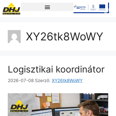
XY26tk8WoWY
Logisztikai koordinátor
2026-07-08
Szerző:
XY26tk8WoWY