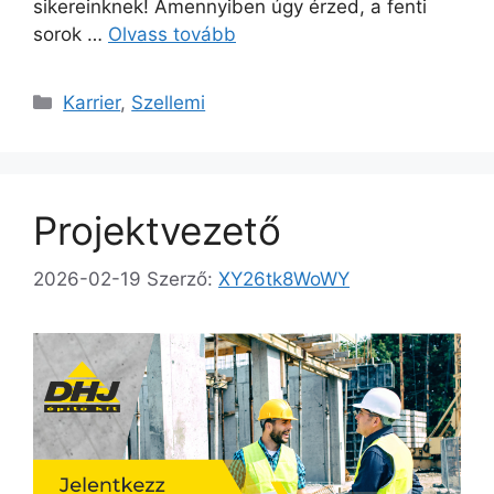
sikereinknek! Amennyiben úgy érzed, a fenti
sorok …
Olvass tovább
Karrier
,
Szellemi
Projektvezető
2026-02-19
Szerző:
XY26tk8WoWY