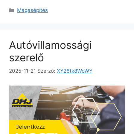
Magasépítés
Autóvillamossági
szerelő
2025-11-21
Szerző:
XY26tk8WoWY