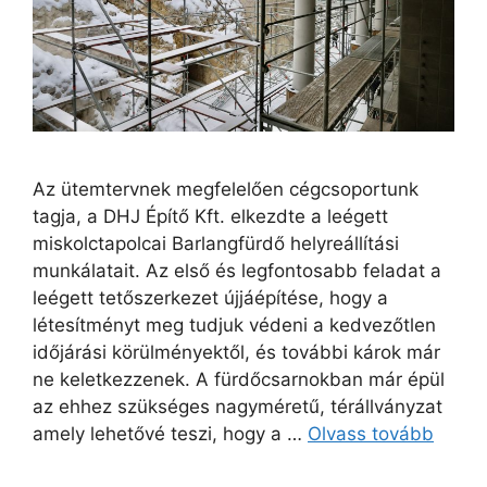
Az ütemtervnek megfelelően cégcsoportunk
tagja, a DHJ Építő Kft. elkezdte a leégett
miskolctapolcai Barlangfürdő helyreállítási
munkálatait. Az első és legfontosabb feladat a
leégett tetőszerkezet újjáépítése, hogy a
létesítményt meg tudjuk védeni a kedvezőtlen
időjárási körülményektől, és további károk már
ne keletkezzenek. A fürdőcsarnokban már épül
az ehhez szükséges nagyméretű, térállványzat
amely lehetővé teszi, hogy a …
Olvass tovább