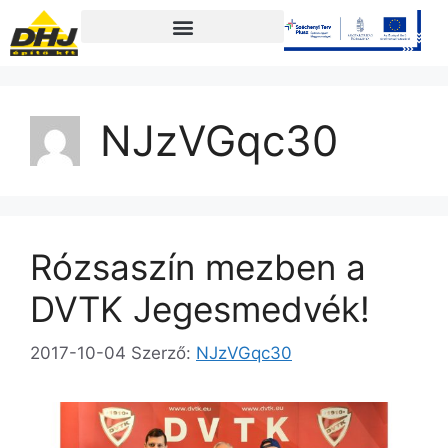
NJzVGqc30
Rózsaszín mezben a
DVTK Jegesmedvék!
2017-10-04
Szerző:
NJzVGqc30