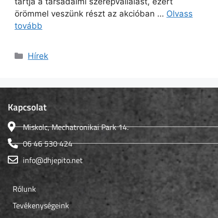
tartja a társadalmi szerepvállalást, ezért
örömmel veszünk részt az akcióban …
Olvass
tovább
Hírek
Kapcsolat
Miskolc, Mechatronikai Park 14.
06 46 530 424
info@dhjepito.net
Rólunk
Tevékenységeink