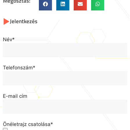
Megosztás:
Jelentkezés
Név*
Telefonszám*
E-mail cím
Önéletrajz csatolása*