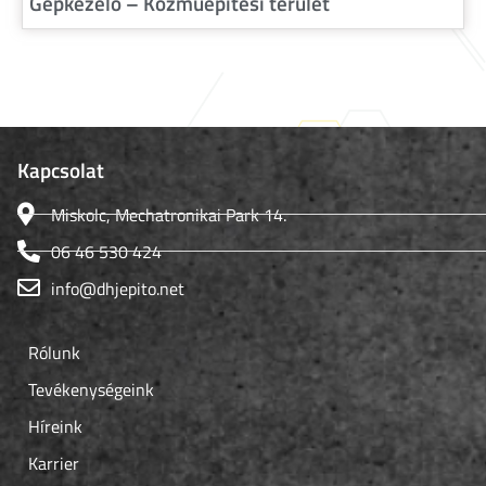
Gépkezelő – Közműépítési terület
Kapcsolat
Miskolc, Mechatronikai Park 14.
06 46 530 424
info@dhjepito.net
Rólunk
Tevékenységeink
Híreink
Karrier