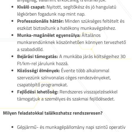
Kiváló csapat:
Nyitott, segítőkész és jó hangulatú
légkörben fogadunk nap mint nap.
Professzionális háttér:
Minden szükséges feltételt és
eszközt biztosítunk a hatékony munkavégzéshez.
Munka-magánélet egyensúlya:
Általános
munkarendünknek köszönhetően könnyen tervezhető
a szabadidőd.
Bejárási támogatás:
A munkába járás költségeihez 30
Ft/km-rel járulunk hozzá.
Közösségi élmények:
Évente több alkalommal
szervezünk színvonalas céges rendezvényeket,
csapatépítő programokat.
Fejlődési lehetőség:
Rendszeres visszajelzésekkel
támogatjuk a személyes és szakmai fejlődésedet.
Milyen feladatokkal találkozhatsz rendszeresen?
Gépjármű- és munkagépállomány napi szintű operatív