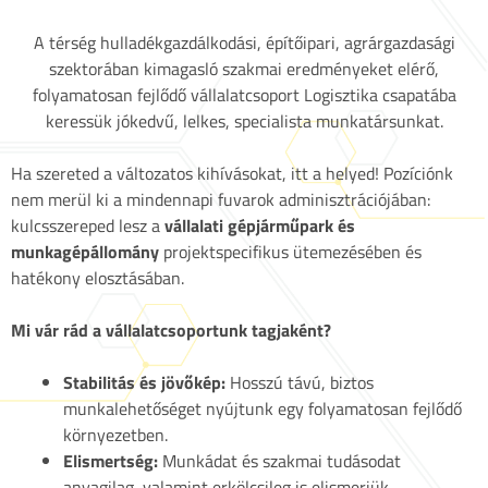
A térség hulladékgazdálkodási, építőipari, agrárgazdasági
szektorában kimagasló szakmai eredményeket elérő,
folyamatosan fejlődő vállalatcsoport Logisztika csapatába
keressük jókedvű, lelkes, specialista munkatársunkat.
Ha szereted a változatos kihívásokat, itt a helyed! Pozíciónk
nem merül ki a mindennapi fuvarok adminisztrációjában:
kulcsszereped lesz a
vállalati gépjárműpark és
munkagépállomány
projektspecifikus ütemezésében és
hatékony elosztásában.
Mi vár rád a vállalatcsoportunk tagjaként?
Stabilitás és jövőkép:
Hosszú távú, biztos
munkalehetőséget nyújtunk egy folyamatosan fejlődő
környezetben.
Elismertség:
Munkádat és szakmai tudásodat
anyagilag, valamint erkölcsileg is elismerjük.