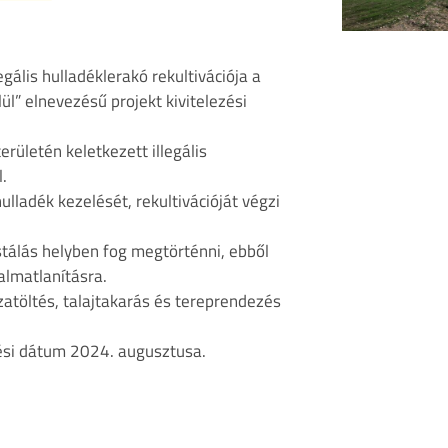
lis hulladéklerakó rekultivációja a
 elnevezésű projekt kivitelezési
ületén keletkezett illegális
.
lladék kezelését, rekultivációját végzi
stálás helyben fog megtörténni, ebből
talmatlanításra.
zatöltés, talajtakarás és tereprendezés
ezési dátum 2024. augusztusa.