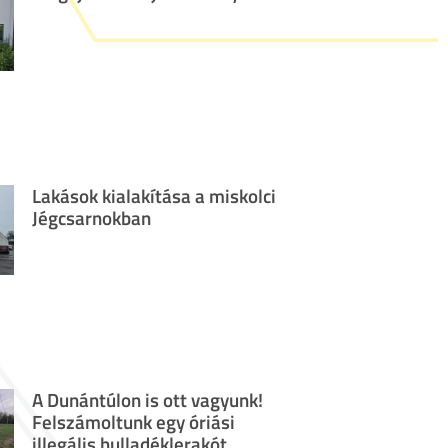
Lakások kialakítása a miskolci
Jégcsarnokban
A Dunántúlon is ott vagyunk!
Felszámoltunk egy óriási
illegális hulladéklerakót