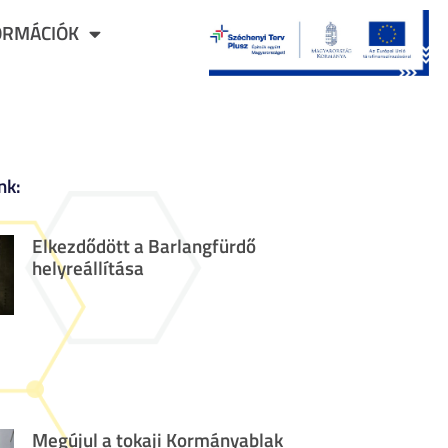
ORMÁCIÓK
nk:
Elkezdődött a Barlangfürdő
helyreállítása
Megújul a tokaji Kormányablak