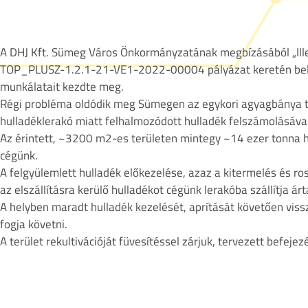
A DHJ Kft. Sümeg Város Önkormányzatának megbízásából „Illegá
TOP_PLUSZ-1.2.1-21-VE1-2022-00004 pályázat keretén belül”
munkálatait kezdte meg.
Régi probléma oldódik meg Sümegen az egykori agyagbánya ter
hulladéklerakó miatt felhalmozódott hulladék felszámolásával
Az érintett, ~3200 m2-es területen mintegy ~14 ezer tonna hu
cégünk.
A felgyülemlett hulladék előkezelése, azaz a kitermelés és ro
az elszállításra kerülő hulladékot cégünk lerakóba szállítja ár
A helyben maradt hulladék kezelését, aprítását követően viss
fogja követni.
A terület rekultivációját füvesítéssel zárjuk, tervezett befej