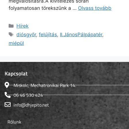
megvalósításra.A kivitelezés során
folyamatosan törekszünk a …
Olvass tovább
Hírek
diósgyőr
,
felújítás
,
II.JánosPálpápatér
,
miépül
Kapcsolat
Miskolc, Mechatronikai Park 14.
06 46 530 424
info@dhjepito.net
Rólunk