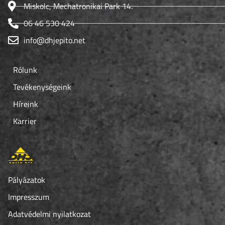
Miskolc, Mechatronikai Park 14.
06 46 530 424
info@dhjepito.net
Rólunk
Tevékenységeink
Híreink
Karrier
Pályázatok
Impresszum
Adatvédelmi nyilatkozat