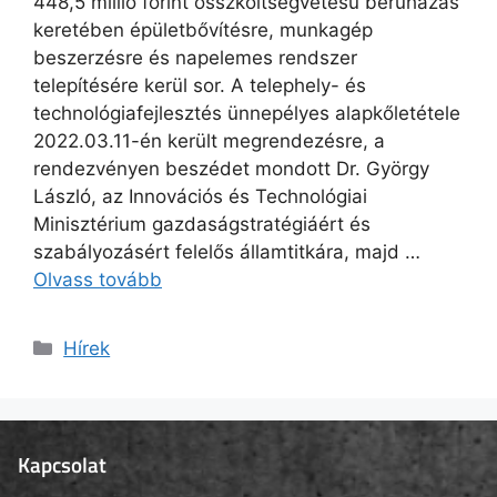
448,5 millió forint összköltségvetésű beruházás
keretében épületbővítésre, munkagép
beszerzésre és napelemes rendszer
telepítésére kerül sor. A telephely- és
technológiafejlesztés ünnepélyes alapkőletétele
2022.03.11-én került megrendezésre, a
rendezvényen beszédet mondott Dr. György
László, az Innovációs és Technológiai
Minisztérium gazdaságstratégiáért és
szabályozásért felelős államtitkára, majd …
Olvass tovább
Hírek
Kapcsolat